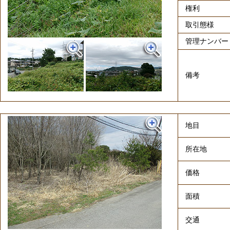
権利
取引態様
管理ナンバー
備考
地目
所在地
価格
面積
交通