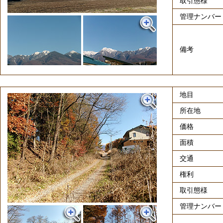
取引態様
管理ナンバー
備考
地目
所在地
価格
面積
交通
権利
取引態様
管理ナンバー