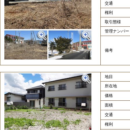
交通
権利
取引態様
管理ナンバー
備考
地目
所在地
価格
面積
交通
権利