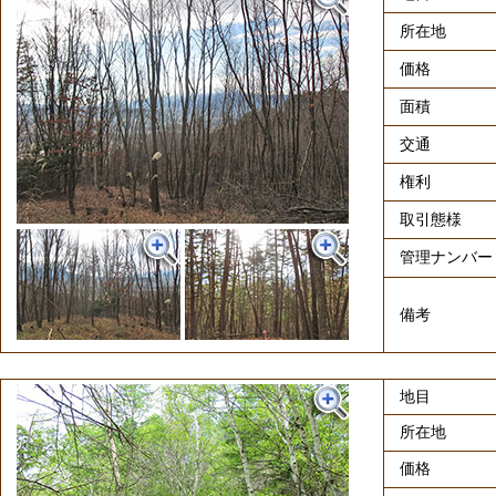
所在地
価格
面積
交通
権利
取引態様
管理ナンバー
備考
地目
所在地
価格