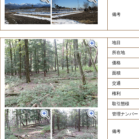
備考
地目
所在地
価格
面積
交通
権利
取引態様
管理ナンバー
備考